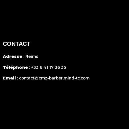
CONTACT
Adresse
: Reims
Téléphone
:
+33 6 41 17 36 35
Email
:
contact@cmz-barber.mind-tc.com